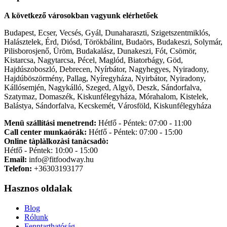
A következő városokban vagyunk elérhetőek
Budapest, Ecser, Vecsés, Gyál, Dunaharaszti, Szigetszentmiklós,
Halásztelek, Érd, Diósd, Törökbálint, Budaörs, Budakeszi, Solymár,
Pilisborosjenő, Üröm, Budakalász, Dunakeszi, Fót, Csömör,
Kistarcsa, Nagytarcsa, Pécel, Maglód, Biatorbágy, Göd,
Hajdúszoboszló, Debrecen, Nyírbátor, Nagyhegyes, Nyiradony,
Hajdúböszörmény, Pallag, Nyíregyháza, Nyirbátor, Nyiradony,
Kállósemjén, Nagykálló, Szeged, Algyõ, Deszk, Sándorfalva,
Szatymaz, Domaszék, Kiskunfélegyháza, Mórahalom, Kistelek,
Balástya, Sándorfalva, Kecskemét, Városföld, Kiskunfélegyháza
Menü szállítási menetrend:
Hétfő - Péntek: 07:00 - 11:00
Call center munkaórák:
Hétfő - Péntek: 07:00 - 15:00
Online tàplàlkozàsi tanàcsadò:
Hétfő - Péntek: 10:00 - 15:00
Email:
info@fitfoodway.hu
Telefon:
+36303193177
Hasznos oldalak
Blog
Rólunk
Fenntarthatóság