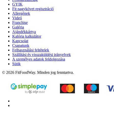
GYIK
Fit nagykövet regisztráció
Allergének
Videó
Franchise
Galéria
Ajándékkártya
Kalória kalkulátor
Kapcsolat
Csapatunk
Felhasználási feltételek
Szállítási és visszaküldési irányelvek
A személyes adatok feldolgozása
Sütik
© 2026 FitFoodWay. Minden jog fenntartva.