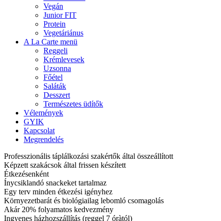
Vegán
Junior FIT
Protein
Vegetáriánus
A La Carte menü
Reggeli
Krémlevesek
Uzsonna
Főétel
Saláták
Desszert
Természetes üdítők
Vélemények
GYIK
Kapcsolat
Megrendelés
Professzionális táplálkozási szakértők által összeállított
Képzett szakácsok által frissen készített
Étkezésenként
Ínycsiklandó snackeket tartalmaz
Egy terv minden étkezési igényhez
Környezetbarát és biológiailag lebomló csomagolás
Akár 20% folyamatos kedvezmény
Ingyenes házhozszállítás (reggel 7 óràtól)