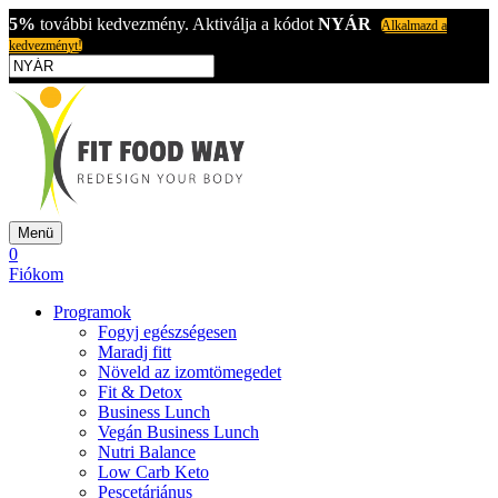
5%
további kedvezmény. Aktiválja a kódot
NYÁR
Alkalmazd a
kedvezményt!
Menü
0
Fiókom
Programok
Fogyj egészségesen
Maradj fitt
Növeld az izomtömegedet
Fit & Detox
Business Lunch
Vegán Business Lunch
Nutri Balance
Low Carb Keto
Pescetáriánus