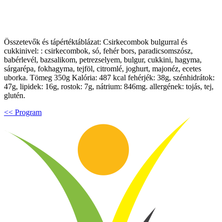
Összetevők és tápértéktáblázat: Csirkecombok bulgurral és
cukkinivel: : csirkecombok, só, fehér bors, paradicsomszósz,
babérlevél, bazsalikom, petrezselyem, bulgur, cukkini, hagyma,
sárgarépa, fokhagyma, tejföl, citromlé, joghurt, majonéz, ecetes
uborka. Tömeg 350g Kalória: 487 kcal fehérjék: 38g, szénhidrátok:
47g, lipidek: 16g, rostok: 7g, nátrium: 846mg. allergének: tojás, tej,
glutén.
<< Program