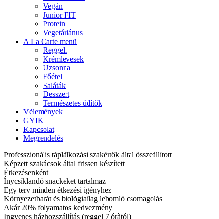
Vegán
Junior FIT
Protein
Vegetáriánus
A La Carte menü
Reggeli
Krémlevesek
Uzsonna
Főétel
Saláták
Desszert
Természetes üdítők
Vélemények
GYIK
Kapcsolat
Megrendelés
Professzionális táplálkozási szakértők által összeállított
Képzett szakácsok által frissen készített
Étkezésenként
Ínycsiklandó snackeket tartalmaz
Egy terv minden étkezési igényhez
Környezetbarát és biológiailag lebomló csomagolás
Akár 20% folyamatos kedvezmény
Ingyenes házhozszállítás (reggel 7 óràtól)