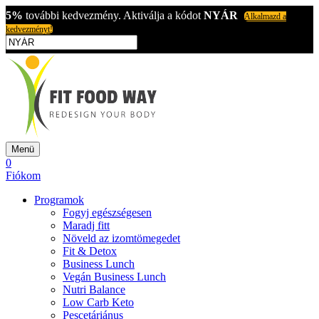
5%
további kedvezmény. Aktiválja a kódot
NYÁR
Alkalmazd a
kedvezményt!
Menü
0
Fiókom
Programok
Fogyj egészségesen
Maradj fitt
Növeld az izomtömegedet
Fit & Detox
Business Lunch
Vegán Business Lunch
Nutri Balance
Low Carb Keto
Pescetáriánus