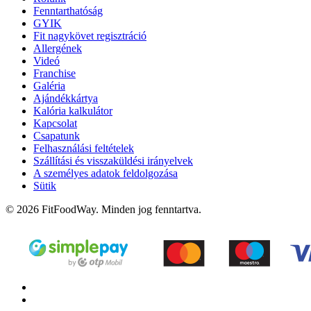
Fenntarthatóság
GYIK
Fit nagykövet regisztráció
Allergének
Videó
Franchise
Galéria
Ajándékkártya
Kalória kalkulátor
Kapcsolat
Csapatunk
Felhasználási feltételek
Szállítási és visszaküldési irányelvek
A személyes adatok feldolgozása
Sütik
© 2026 FitFoodWay. Minden jog fenntartva.