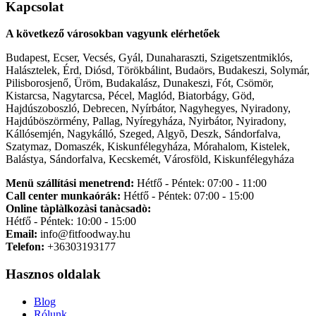
Kapcsolat
A következő városokban vagyunk elérhetőek
Budapest, Ecser, Vecsés, Gyál, Dunaharaszti, Szigetszentmiklós,
Halásztelek, Érd, Diósd, Törökbálint, Budaörs, Budakeszi, Solymár,
Pilisborosjenő, Üröm, Budakalász, Dunakeszi, Fót, Csömör,
Kistarcsa, Nagytarcsa, Pécel, Maglód, Biatorbágy, Göd,
Hajdúszoboszló, Debrecen, Nyírbátor, Nagyhegyes, Nyiradony,
Hajdúböszörmény, Pallag, Nyíregyháza, Nyirbátor, Nyiradony,
Kállósemjén, Nagykálló, Szeged, Algyõ, Deszk, Sándorfalva,
Szatymaz, Domaszék, Kiskunfélegyháza, Mórahalom, Kistelek,
Balástya, Sándorfalva, Kecskemét, Városföld, Kiskunfélegyháza
Menü szállítási menetrend:
Hétfő - Péntek: 07:00 - 11:00
Call center munkaórák:
Hétfő - Péntek: 07:00 - 15:00
Online tàplàlkozàsi tanàcsadò:
Hétfő - Péntek: 10:00 - 15:00
Email:
info@fitfoodway.hu
Telefon:
+36303193177
Hasznos oldalak
Blog
Rólunk