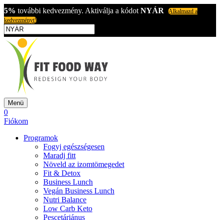
5%
további kedvezmény. Aktiválja a kódot
NYÁR
Alkalmazd a
kedvezményt!
Menü
0
Fiókom
Programok
Fogyj egészségesen
Maradj fitt
Növeld az izomtömegedet
Fit & Detox
Business Lunch
Vegán Business Lunch
Nutri Balance
Low Carb Keto
Pescetáriánus