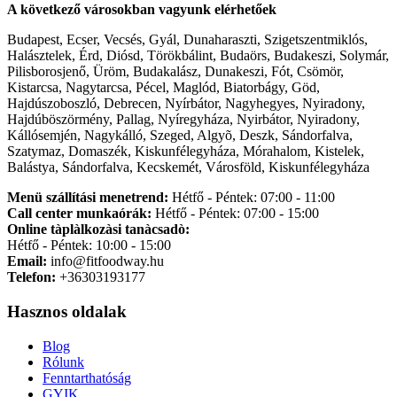
A következő városokban vagyunk elérhetőek
Budapest, Ecser, Vecsés, Gyál, Dunaharaszti, Szigetszentmiklós,
Halásztelek, Érd, Diósd, Törökbálint, Budaörs, Budakeszi, Solymár,
Pilisborosjenő, Üröm, Budakalász, Dunakeszi, Fót, Csömör,
Kistarcsa, Nagytarcsa, Pécel, Maglód, Biatorbágy, Göd,
Hajdúszoboszló, Debrecen, Nyírbátor, Nagyhegyes, Nyiradony,
Hajdúböszörmény, Pallag, Nyíregyháza, Nyirbátor, Nyiradony,
Kállósemjén, Nagykálló, Szeged, Algyõ, Deszk, Sándorfalva,
Szatymaz, Domaszék, Kiskunfélegyháza, Mórahalom, Kistelek,
Balástya, Sándorfalva, Kecskemét, Városföld, Kiskunfélegyháza
Menü szállítási menetrend:
Hétfő - Péntek: 07:00 - 11:00
Call center munkaórák:
Hétfő - Péntek: 07:00 - 15:00
Online tàplàlkozàsi tanàcsadò:
Hétfő - Péntek: 10:00 - 15:00
Email:
info@fitfoodway.hu
Telefon:
+36303193177
Hasznos oldalak
Blog
Rólunk
Fenntarthatóság
GYIK