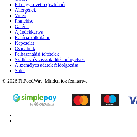
Fit nagykövet regisztráció
Allergének
Videó
Franchise
Galéria
Ajándékkártya
Kalória kalkulátor
Kapcsolat
Csapatunk
Felhasználási feltételek
Szállítási és visszaküldési irányelvek
A személyes adatok feldolgozása
Sütik
© 2026 FitFoodWay. Minden jog fenntartva.