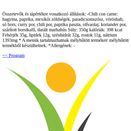
Összetevők és tápértékre vonatkozó állítások: -Chili con carne:
hagyma, paprika, mexikói zöldségek, paradicsomszósz, vörösbab,
só bors, curry por, chili por, paprika paszta, olívaolaj, koriander por,
szárított borsikafű, darált marhahús Súly: 350g kalóriák: 398 kcal
Fehérjék 35g, lipidek 12g, szénhidrát 32g, rostok 11g, nátrium
1393mg * A menük tartalmazhatnak mélyhűtött terméket/ mélyhűtött
termékből készülhetnek. *Allergének: -
<< Program