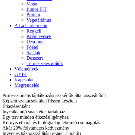
Vegán
Junior FIT
Protein
Vegetáriánus
A La Carte menü
Reggeli
Krémlevesek
Uzsonna
Főétel
Saláták
Desszert
Természetes üdítők
Vélemények
GYIK
Kapcsolat
Megrendelés
Professzionális táplálkozási szakértők által összeállított
Képzett szakácsok által frissen készített
Étkezésenként
Ínycsiklandó snackeket tartalmaz
Egy terv minden étkezési igényhez
Környezetbarát és biológiailag lebomló csomagolás
Akár 20% folyamatos kedvezmény
Ingyenes házhozszállítás (reggel 7 óràtól)