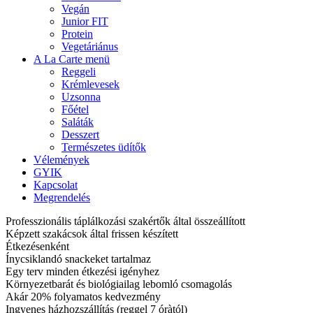
Vegán
Junior FIT
Protein
Vegetáriánus
A La Carte menü
Reggeli
Krémlevesek
Uzsonna
Főétel
Saláták
Desszert
Természetes üdítők
Vélemények
GYIK
Kapcsolat
Megrendelés
Professzionális táplálkozási szakértők által összeállított
Képzett szakácsok által frissen készített
Étkezésenként
Ínycsiklandó snackeket tartalmaz
Egy terv minden étkezési igényhez
Környezetbarát és biológiailag lebomló csomagolás
Akár 20% folyamatos kedvezmény
Ingyenes házhozszállítás (reggel 7 óràtól)