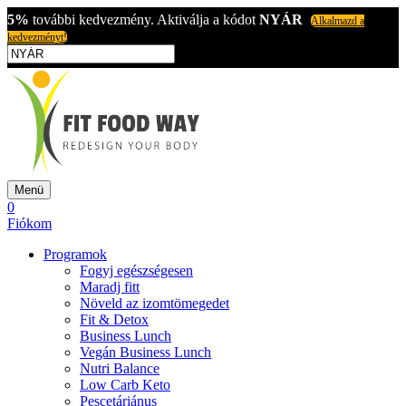
5%
további kedvezmény. Aktiválja a kódot
NYÁR
Alkalmazd a
kedvezményt!
Menü
0
Fiókom
Programok
Fogyj egészségesen
Maradj fitt
Növeld az izomtömegedet
Fit & Detox
Business Lunch
Vegán Business Lunch
Nutri Balance
Low Carb Keto
Pescetáriánus