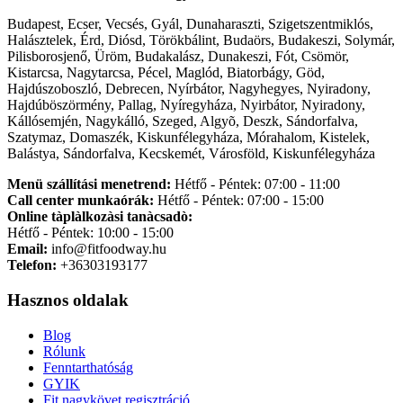
Budapest, Ecser, Vecsés, Gyál, Dunaharaszti, Szigetszentmiklós,
Halásztelek, Érd, Diósd, Törökbálint, Budaörs, Budakeszi, Solymár,
Pilisborosjenő, Üröm, Budakalász, Dunakeszi, Fót, Csömör,
Kistarcsa, Nagytarcsa, Pécel, Maglód, Biatorbágy, Göd,
Hajdúszoboszló, Debrecen, Nyírbátor, Nagyhegyes, Nyiradony,
Hajdúböszörmény, Pallag, Nyíregyháza, Nyirbátor, Nyiradony,
Kállósemjén, Nagykálló, Szeged, Algyõ, Deszk, Sándorfalva,
Szatymaz, Domaszék, Kiskunfélegyháza, Mórahalom, Kistelek,
Balástya, Sándorfalva, Kecskemét, Városföld, Kiskunfélegyháza
Menü szállítási menetrend:
Hétfő - Péntek: 07:00 - 11:00
Call center munkaórák:
Hétfő - Péntek: 07:00 - 15:00
Online tàplàlkozàsi tanàcsadò:
Hétfő - Péntek: 10:00 - 15:00
Email:
info@fitfoodway.hu
Telefon:
+36303193177
Hasznos oldalak
Blog
Rólunk
Fenntarthatóság
GYIK
Fit nagykövet regisztráció