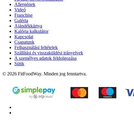
Allergének
Videó
Franchise
Galéria
Ajándékkártya
Kalória kalkulátor
Kapcsolat
Csapatunk
Felhasználási feltételek
Szállítási és visszaküldési irányelvek
A személyes adatok feldolgozása
Sütik
© 2026 FitFoodWay. Minden jog fenntartva.