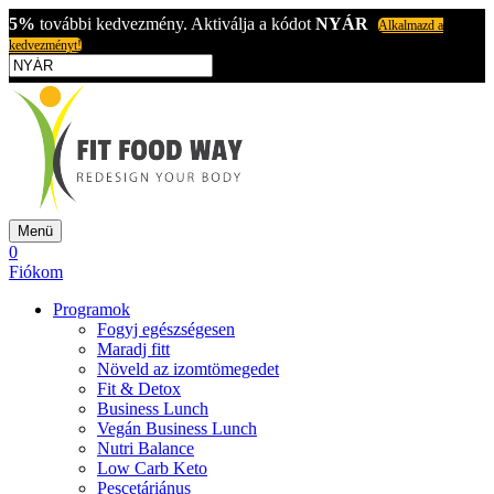
5%
további kedvezmény. Aktiválja a kódot
NYÁR
Alkalmazd a
kedvezményt!
Menü
0
Fiókom
Programok
Fogyj egészségesen
Maradj fitt
Növeld az izomtömegedet
Fit & Detox
Business Lunch
Vegán Business Lunch
Nutri Balance
Low Carb Keto
Pescetáriánus