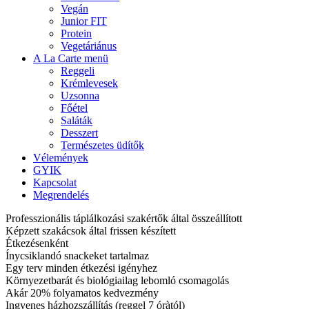
Vegán
Junior FIT
Protein
Vegetáriánus
A La Carte menü
Reggeli
Krémlevesek
Uzsonna
Főétel
Saláták
Desszert
Természetes üdítők
Vélemények
GYIK
Kapcsolat
Megrendelés
Professzionális táplálkozási szakértők által összeállított
Képzett szakácsok által frissen készített
Étkezésenként
Ínycsiklandó snackeket tartalmaz
Egy terv minden étkezési igényhez
Környezetbarát és biológiailag lebomló csomagolás
Akár 20% folyamatos kedvezmény
Ingyenes házhozszállítás (reggel 7 óràtól)