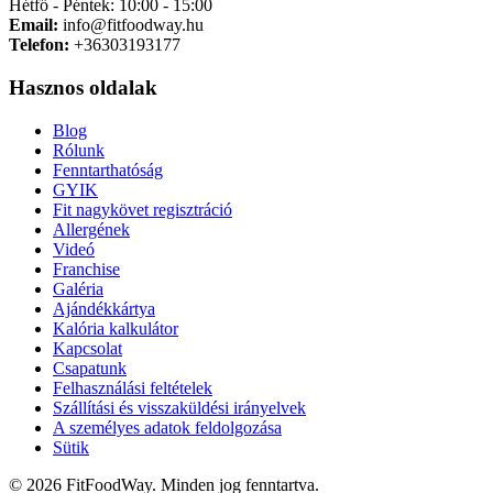
Hétfő - Péntek: 10:00 - 15:00
Email:
info@fitfoodway.hu
Telefon:
+36303193177
Hasznos oldalak
Blog
Rólunk
Fenntarthatóság
GYIK
Fit nagykövet regisztráció
Allergének
Videó
Franchise
Galéria
Ajándékkártya
Kalória kalkulátor
Kapcsolat
Csapatunk
Felhasználási feltételek
Szállítási és visszaküldési irányelvek
A személyes adatok feldolgozása
Sütik
© 2026 FitFoodWay. Minden jog fenntartva.