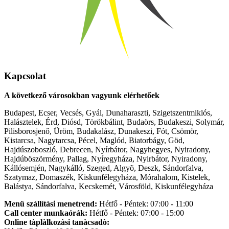
Kapcsolat
A következő városokban vagyunk elérhetőek
Budapest, Ecser, Vecsés, Gyál, Dunaharaszti, Szigetszentmiklós,
Halásztelek, Érd, Diósd, Törökbálint, Budaörs, Budakeszi, Solymár,
Pilisborosjenő, Üröm, Budakalász, Dunakeszi, Fót, Csömör,
Kistarcsa, Nagytarcsa, Pécel, Maglód, Biatorbágy, Göd,
Hajdúszoboszló, Debrecen, Nyírbátor, Nagyhegyes, Nyiradony,
Hajdúböszörmény, Pallag, Nyíregyháza, Nyirbátor, Nyiradony,
Kállósemjén, Nagykálló, Szeged, Algyõ, Deszk, Sándorfalva,
Szatymaz, Domaszék, Kiskunfélegyháza, Mórahalom, Kistelek,
Balástya, Sándorfalva, Kecskemét, Városföld, Kiskunfélegyháza
Menü szállítási menetrend:
Hétfő - Péntek: 07:00 - 11:00
Call center munkaórák:
Hétfő - Péntek: 07:00 - 15:00
Online tàplàlkozàsi tanàcsadò: